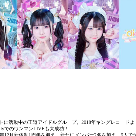
に活動中の王道アイドルグループ。2018年キングレコードよ
rCityでのワンマンLIVEも大成功!!
。2024年12月新体制1周年を迎え、新たにメンバー2名を加え、9人