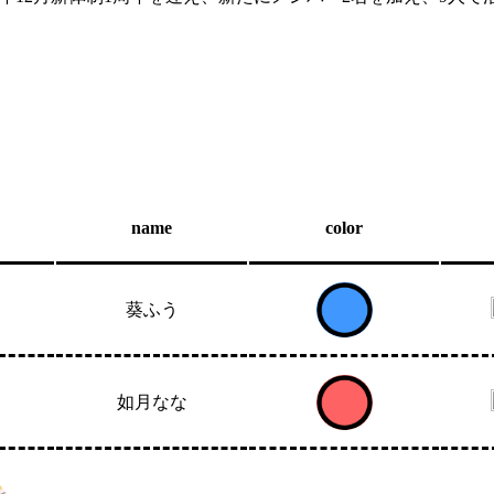
name
color
葵ふう
如月なな