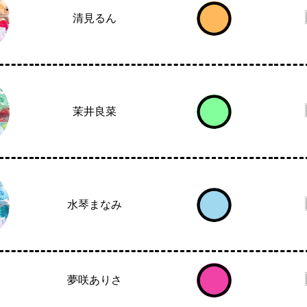
清見るん
茉井良菜
水琴まなみ
夢咲ありさ